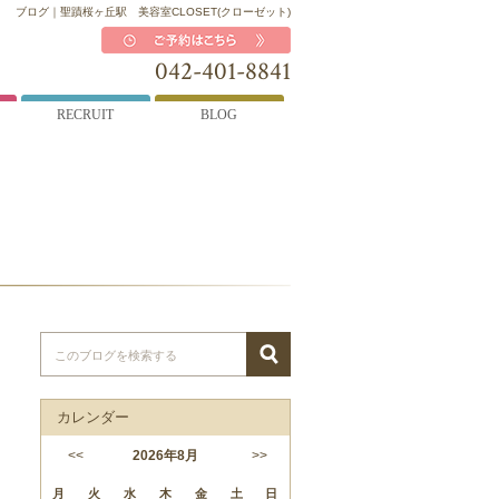
ブログ｜聖蹟桜ヶ丘駅 美容室CLOSET(クローゼット)
042-401-8841
RECRUIT
BLOG
カレンダー
<<
2026
年
8月
>>
月
火
水
木
金
土
日