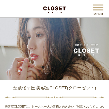
聖蹟桜ヶ丘 美容室CLOSET(クローゼット)
美容室CLOSETは、お一人お一人の客様と向き合い『誠意とおもてなしの