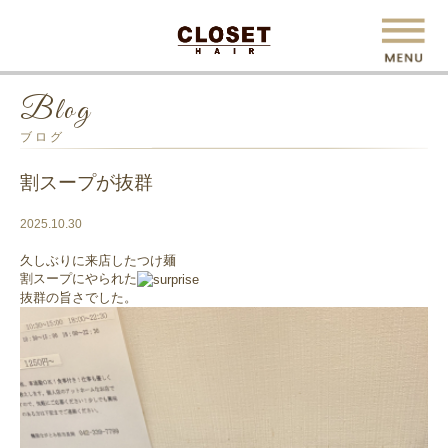
Blog
ブログ
割スープが抜群
2025.10.30
久しぶりに来店したつけ麺
割スープにやられた
抜群の旨さでした。